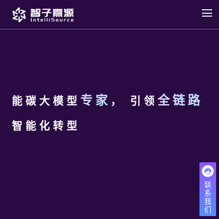
专家
全链路
能碳大模型
， 引领
智能化转型
联
联
系
系
我
我
们
们