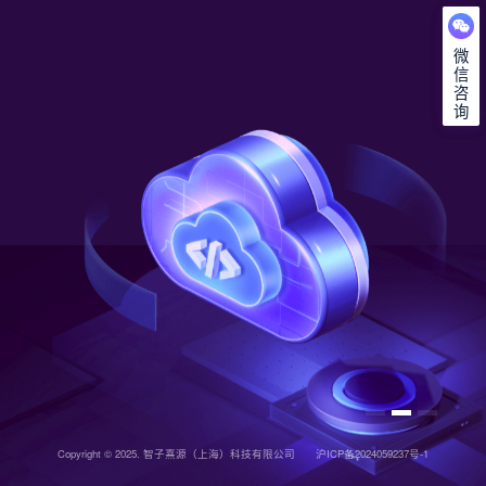
微
微
信
信
咨
咨
询
询
Copyright © 2025. 智子熹源（上海）科技有限公司
沪ICP备2024059237号-1